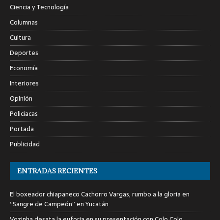
Ciencia y Tecnología
Columnas
Cultura
Deportes
Economía
Interiores
Opinión
Policiacas
Portada
Publicidad
ENTRADAS RECIENTES
El boxeador chiapaneco Cachorro Vargas, rumbo a la gloria en
“Sangre de Campeón” en Yucatán
Vozinha desata la euforia en su presentación con Colo Colo