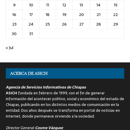
9
10
11
12
13
14
15
16
17
18
19
20
21
22
23
24
25
26
27
28
29
30
31
« Jul
ACERCA DE ASICH
Agencia de Servicios Informativos de Chiapas
ASICH
fundada en febrero de 1999, con el fin de generar
información del acontecer político, social y económico del estado de
Chiapas, publicando en los distintos medios de comunicación en la
entidad. Dos años después se transforma en portal de noticias en
internet, donde permanece sirviendo a la sociedad.
Director General:
Cosme Vázquez