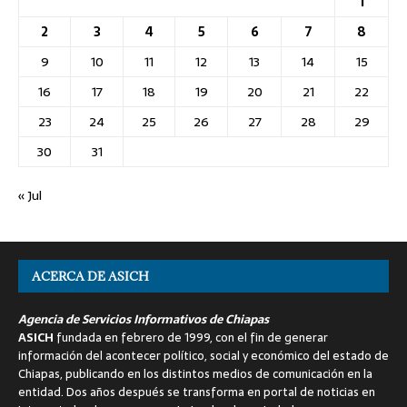
1
2
3
4
5
6
7
8
9
10
11
12
13
14
15
16
17
18
19
20
21
22
23
24
25
26
27
28
29
30
31
« Jul
ACERCA DE ASICH
Agencia de Servicios Informativos de Chiapas
ASICH
fundada en febrero de 1999, con el fin de generar
información del acontecer político, social y económico del estado de
Chiapas, publicando en los distintos medios de comunicación en la
entidad. Dos años después se transforma en portal de noticias en