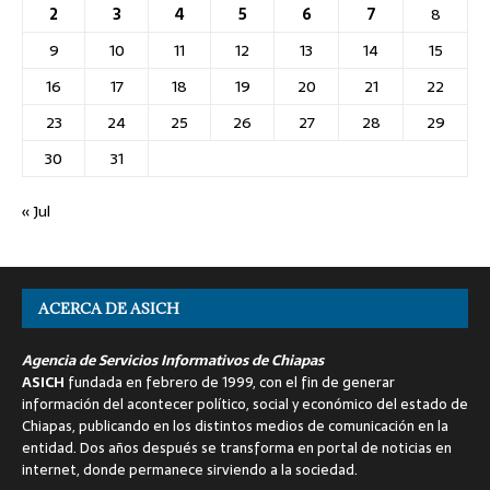
2
3
4
5
6
7
8
9
10
11
12
13
14
15
16
17
18
19
20
21
22
23
24
25
26
27
28
29
30
31
« Jul
ACERCA DE ASICH
Agencia de Servicios Informativos de Chiapas
ASICH
fundada en febrero de 1999, con el fin de generar
información del acontecer político, social y económico del estado de
Chiapas, publicando en los distintos medios de comunicación en la
entidad. Dos años después se transforma en portal de noticias en
internet, donde permanece sirviendo a la sociedad.