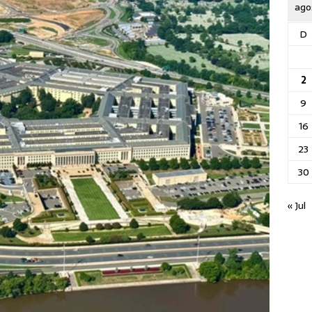
ago
D
2
9
16
23
30
« Jul