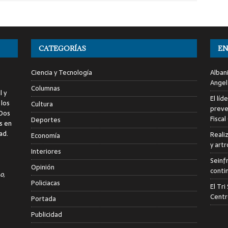
CATEGORÍAS
EN
Ciencia y Tecnología
Alban
Angel
Columnas
l y
El líd
 los
Cultura
preve
 Dos
Fiscal
Deportes
s en
ad.
Reali
Economía
y art
Interiores
Seinf
Opinión
conti
o,
Policiacas
El Tr
Centr
Portada
Publicidad