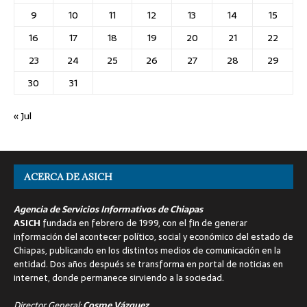
9
10
11
12
13
14
15
16
17
18
19
20
21
22
23
24
25
26
27
28
29
30
31
« Jul
ACERCA DE ASICH
Agencia de Servicios Informativos de Chiapas
ASICH
fundada en febrero de 1999, con el fin de generar
información del acontecer político, social y económico del estado de
Chiapas, publicando en los distintos medios de comunicación en la
entidad. Dos años después se transforma en portal de noticias en
internet, donde permanece sirviendo a la sociedad.
Director General:
Cosme Vázquez