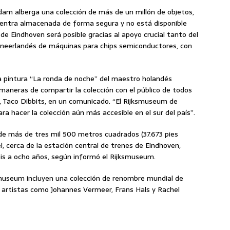
m alberga una colección de más de un millón de objetos,
uentra almacenada de forma segura y no está disponible
de Eindhoven será posible gracias al apoyo crucial tanto del
e neerlandés de máquinas para chips semiconductores, con
a pintura “La ronda de noche” del maestro holandés
aneras de compartir la colección con el público de todos
al, Taco Dibbits, en un comunicado. “El Rijksmuseum de
 hacer la colección aún más accesible en el sur del país”.
 de más de tres mil 500 metros cuadrados (37.673 pies
l, cerca de la estación central de trenes de Eindhoven,
eis a ocho años, según informó el Rijksmuseum.
museum incluyen una colección de renombre mundial de
 artistas como Johannes Vermeer, Frans Hals y Rachel