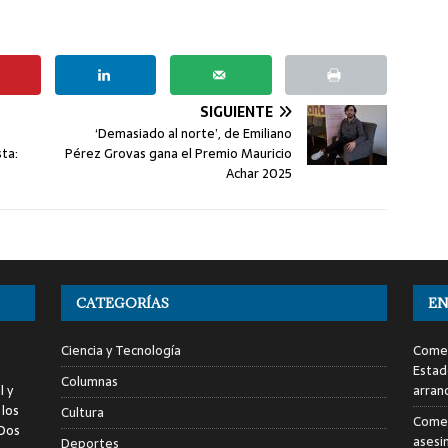
SIGUIENTE
‘Demasiado al norte’, de Emiliano
ta:
Pérez Grovas gana el Premio Mauricio
Achar 2025
CATEGORÍAS
EN
Ciencia y Tecnología
Comen
Estad
Columnas
l y
arran
 los
Cultura
Comen
 Dos
asesi
Deportes