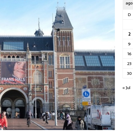
ago
D
2
9
16
23
30
« Jul