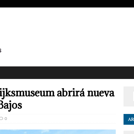
Rijksmuseum abrirá nueva
Bajos
0
AR