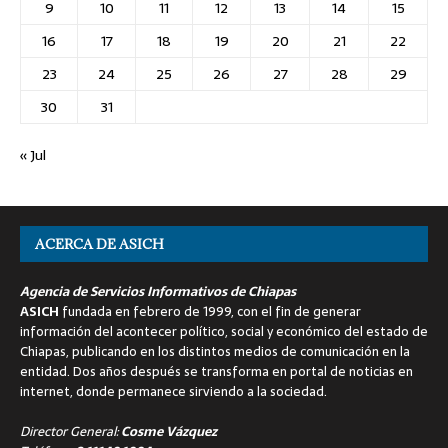
9
10
11
12
13
14
15
16
17
18
19
20
21
22
23
24
25
26
27
28
29
30
31
« Jul
ACERCA DE ASICH
Agencia de Servicios Informativos de Chiapas
ASICH
fundada en febrero de 1999, con el fin de generar
información del acontecer político, social y económico del estado de
Chiapas, publicando en los distintos medios de comunicación en la
entidad. Dos años después se transforma en portal de noticias en
internet, donde permanece sirviendo a la sociedad.
Director General:
Cosme Vázquez