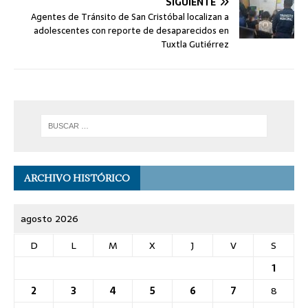
SIGUIENTE
Agentes de Tránsito de San Cristóbal localizan a
adolescentes con reporte de desaparecidos en
Tuxtla Gutiérrez
ARCHIVO HISTÓRICO
agosto 2026
D
L
M
X
J
V
S
1
2
3
4
5
6
7
8