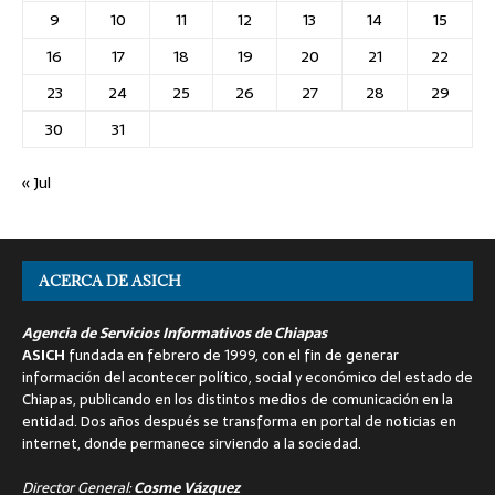
9
10
11
12
13
14
15
16
17
18
19
20
21
22
23
24
25
26
27
28
29
30
31
« Jul
ACERCA DE ASICH
Agencia de Servicios Informativos de Chiapas
ASICH
fundada en febrero de 1999, con el fin de generar
información del acontecer político, social y económico del estado de
Chiapas, publicando en los distintos medios de comunicación en la
entidad. Dos años después se transforma en portal de noticias en
internet, donde permanece sirviendo a la sociedad.
Director General:
Cosme Vázquez