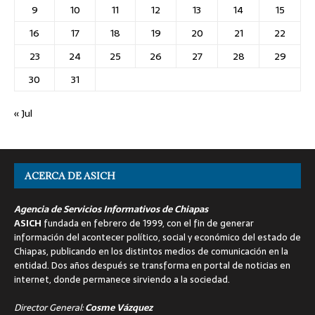
9
10
11
12
13
14
15
16
17
18
19
20
21
22
23
24
25
26
27
28
29
30
31
« Jul
ACERCA DE ASICH
Agencia de Servicios Informativos de Chiapas
ASICH
fundada en febrero de 1999, con el fin de generar
información del acontecer político, social y económico del estado de
Chiapas, publicando en los distintos medios de comunicación en la
entidad. Dos años después se transforma en portal de noticias en
internet, donde permanece sirviendo a la sociedad.
Director General:
Cosme Vázquez