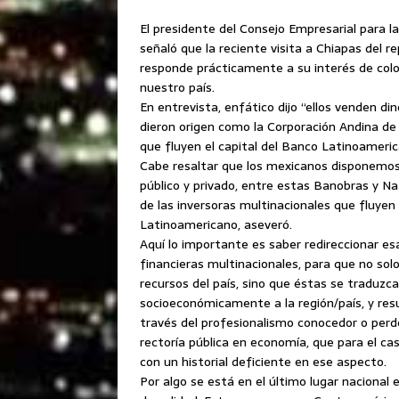
El presidente del Consejo Empresarial para la
señaló que la reciente visita a Chiapas del 
responde prácticamente a su interés de coloc
nuestro país.
En entrevista, enfático dijo “ellos venden di
dieron origen como la Corporación Andina d
que fluyen el capital del Banco Latinoameric
Cabe resaltar que los mexicanos disponemos
público y privado, entre estas Banobras y Na
de las inversoras multinacionales que fluye
Latinoamericano, aseveró.
Aquí lo importante es saber redireccionar esa
financieras multinacionales, para que no sol
recursos del país, sino que éstas se traduzc
socioeconómicamente a la región/país, y res
través del profesionalismo conocedor o perde
rectoría pública en economía, que para el c
con un historial deficiente en ese aspecto.
Por algo se está en el último lugar nacional 