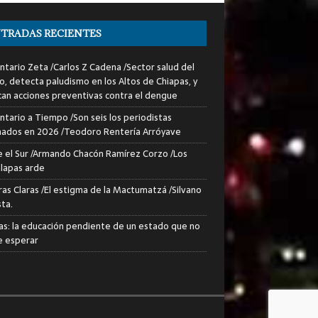
TRADAS RECIENTES
tario Zeta /Carlos Z Cadena /Sector salud del
o, detecta paludismo en los Altos de Chiapas, y
can acciones preventivas contra el dengue
tario a Tiempo /Son seis los periodistas
nados en 2026 /Teodoro Rentería Arróyave
 el Sur /Armando Chacón Ramírez Corzo /Los
lapas arde
ras Claras /El estigma de la Mactumatzá /Silvano
sta.
as: la educación pendiente de un estado que no
 esperar