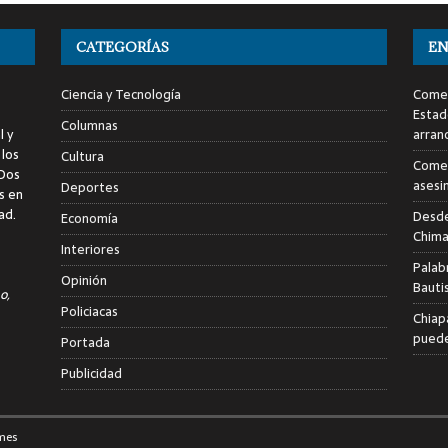
CATEGORÍAS
EN
Ciencia y Tecnología
Comen
Estad
Columnas
l y
arran
 los
Cultura
Comen
 Dos
asesi
Deportes
s en
ad.
Desde
Economía
Chima
Interiores
Palab
Opinión
Bauti
o,
Policiacas
Chiap
puede
Portada
Publicidad
mes