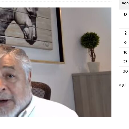
ago
D
2
9
16
23
30
« Jul