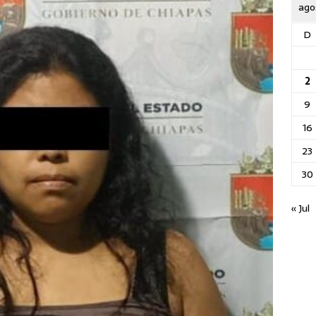
ago
D
2
9
16
23
30
« Jul