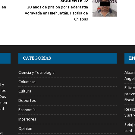
SIGUIENTE
a en
20 años de prisión por Pederastia
Agravada en Huehuetán: Fiscalía de
Chiapas
CATEGORÍAS
EN
Ciencia y Tecnología
Alban
Angel
Columnas
l y
El líd
 los
Cultura
preve
 Dos
Fiscal
Deportes
s en
ad.
Reali
Economía
y art
Interiores
Seinf
Opinión
conti
o,