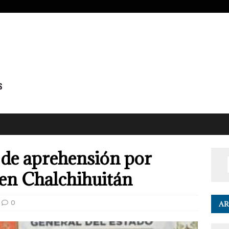
 de aprehensión por
en Chalchihuitán
0
AR