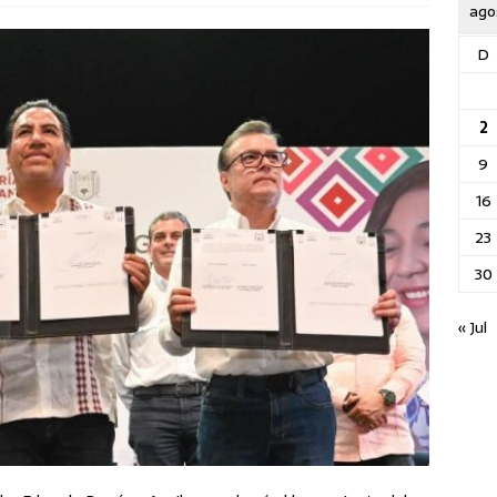
ago
D
2
9
16
23
30
« Jul