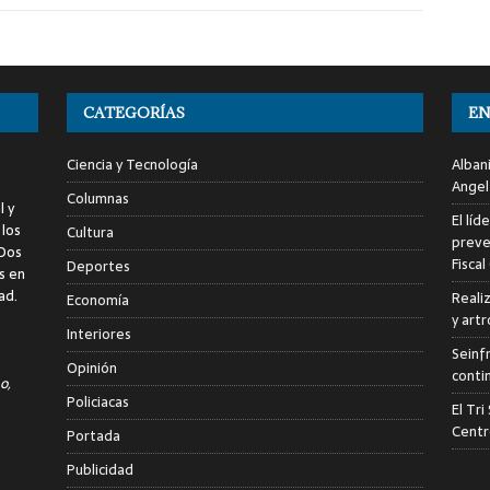
CATEGORÍAS
EN
Ciencia y Tecnología
Alban
Angel
Columnas
l y
El líd
 los
Cultura
preve
 Dos
Fiscal
Deportes
s en
ad.
Reali
Economía
y art
Interiores
Seinf
Opinión
conti
o,
Policiacas
El Tr
Centr
Portada
Publicidad