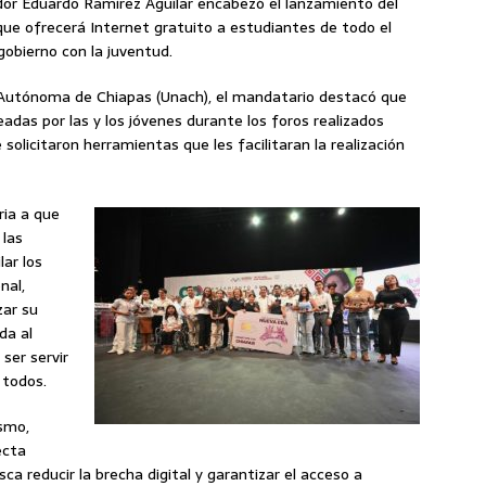
dor Eduardo Ramírez Aguilar encabezó el lanzamiento del
que ofrecerá Internet gratuito a estudiantes de todo el
obierno con la juventud.
d Autónoma de Chiapas (Unach), el mandatario destacó que
eadas por las y los jóvenes durante los foros realizados
solicitaron herramientas que les facilitaran la realización
ria a que
 las
lar los
nal,
zar su
da al
ser servir
 todos.
ismo,
ecta
a reducir la brecha digital y garantizar el acceso a