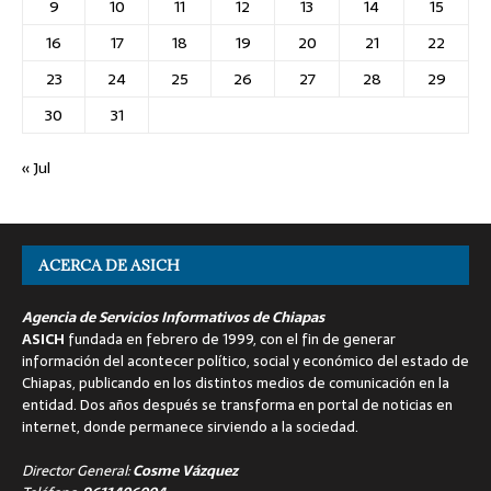
9
10
11
12
13
14
15
16
17
18
19
20
21
22
23
24
25
26
27
28
29
30
31
« Jul
ACERCA DE ASICH
Agencia de Servicios Informativos de Chiapas
ASICH
fundada en febrero de 1999, con el fin de generar
información del acontecer político, social y económico del estado de
Chiapas, publicando en los distintos medios de comunicación en la
entidad. Dos años después se transforma en portal de noticias en
internet, donde permanece sirviendo a la sociedad.
Director General:
Cosme Vázquez