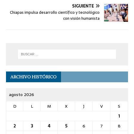
SIGUIENTE
Chiapas impulsa desarrollo científico y tecnológico
con visión humanista
ARCHIVO HISTÓRICO
agosto 2026
D
L
M
X
J
V
S
1
2
3
4
5
6
7
8