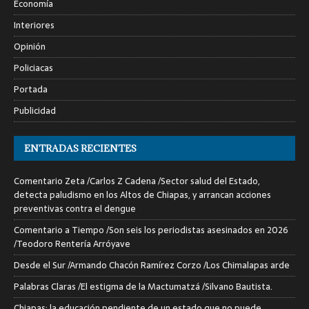
Economía
Interiores
Opinión
Policiacas
Portada
Publicidad
ENTRADAS RECIENTES
Comentario Zeta /Carlos Z Cadena /Sector salud del Estado,
detecta paludismo en los Altos de Chiapas, y arrancan acciones
preventivas contra el dengue
Comentario a Tiempo /Son seis los periodistas asesinados en 2026
/Teodoro Rentería Arróyave
Desde el Sur /Armando Chacón Ramírez Corzo /Los Chimalapas arde
Palabras Claras /El estigma de la Mactumatzá /Silvano Bautista.
Chiapas: la educación pendiente de un estado que no puede