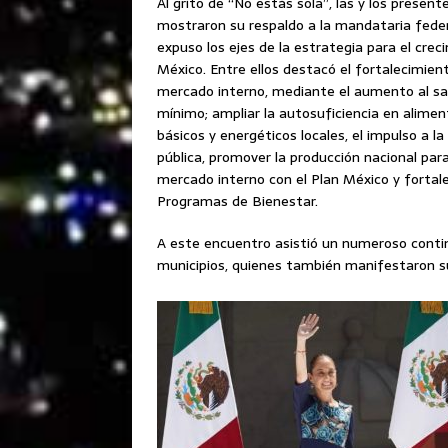
Al grito de “No estás sola”, las y los present
mostraron su respaldo a la mandataria feder
expuso los ejes de la estrategia para el crec
México. Entre ellos destacó el fortalecimien
mercado interno, mediante el aumento al sal
mínimo; ampliar la autosuficiencia en alime
básicos y energéticos locales, el impulso a la
pública, promover la producción nacional para
mercado interno con el Plan México y fortale
Programas de Bienestar.
A este encuentro asistió un numeroso conti
municipios, quienes también manifestaron s