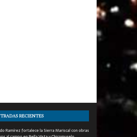
TRADAS RECIENTES
do Ramírez fortalece la Sierra Mariscal con obras
yos al campo en Bella Vista y Chicomuselo