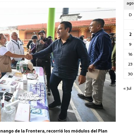
ago
D
2
9
16
23
30
« Jul
enango de la Frontera, recorrió los módulos del Plan