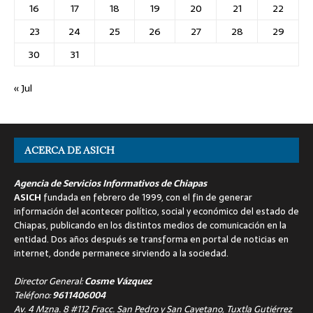
16
17
18
19
20
21
22
23
24
25
26
27
28
29
30
31
« Jul
ACERCA DE ASICH
Agencia de Servicios Informativos de Chiapas
ASICH
fundada en febrero de 1999, con el fin de generar
información del acontecer político, social y económico del estado de
Chiapas, publicando en los distintos medios de comunicación en la
entidad. Dos años después se transforma en portal de noticias en
internet, donde permanece sirviendo a la sociedad.
Director General:
Cosme Vázquez
Teléfono:
9611406004
Av. 4 Mzna. 8 #112 Fracc. San Pedro y San Cayetano, Tuxtla Gutiérrez