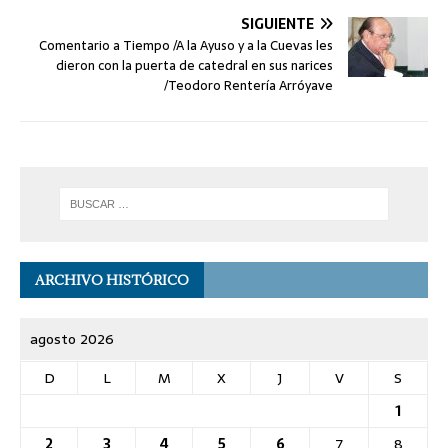
SIGUIENTE
Comentario a Tiempo /A la Ayuso y a la Cuevas les
dieron con la puerta de catedral en sus narices
/Teodoro Rentería Arróyave
ARCHIVO HISTÓRICO
agosto 2026
D
L
M
X
J
V
S
1
2
3
4
5
6
7
8