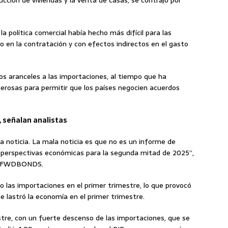
rucción de viviendas y la venta de casas, se contrajo por
a política comercial había hecho más difícil para las
o en la contratación y con efectos indirectos en el gasto
s aranceles a las importaciones, al tiempo que ha
erosas para permitir que los países negocien acuerdos
, señalan analistas
a noticia. La mala noticia es que no es un informe de
s perspectivas económicas para la segunda mitad de 2025”,
de FWDBONDS.
do las importaciones en el primer trimestre, lo que provocó
e lastró la economía en el primer trimestre.
stre, con un fuerte descenso de las importaciones, que se