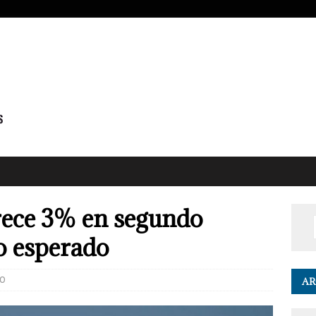
ece 3% en segundo
lo esperado
0
AR