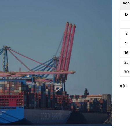
ago
D
2
9
16
23
30
« Jul