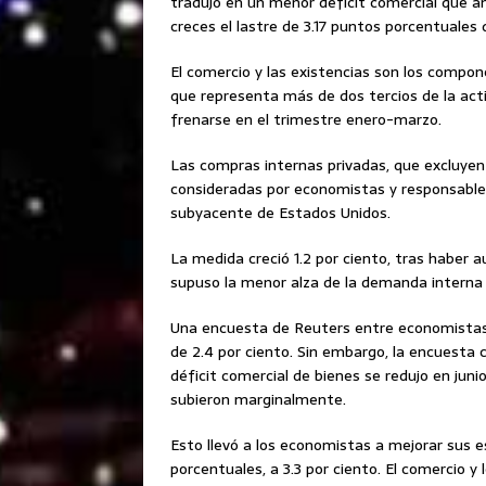
tradujo en un menor déficit comercial que a
creces el lastre de 3.17 puntos porcentuales 
El comercio y las existencias son los compon
que representa más de dos tercios de la acti
frenarse en el trimestre enero-marzo.
Las compras internas privadas, que excluyen e
consideradas por economistas y responsable
subyacente de Estados Unidos.
La medida creció 1.2 por ciento, tras haber a
supuso la menor alza de la demanda interna 
Una encuesta de Reuters entre economistas 
de 2.4 por ciento. Sin embargo, la encuesta
déficit comercial de bienes se redujo en juni
subieron marginalmente.
Esto llevó a los economistas a mejorar sus 
porcentuales, a 3.3 por ciento. El comercio y