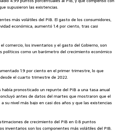
ñadió 4.99 puntos porcentuales al PIB, y que compensó con
que supusieron las existencias.
entes más volátiles del PIB. El gasto de los consumidores,
vidad económica, aumentó 1.4 por ciento, tras casi
l comercio, los inventarios y el gasto del Gobierno, son
s políticos como un barómetro del crecimiento económico
umentado 1.9 por ciento en el primer trimestre, lo que
desde el cuarto trimestre de 2022.
había pronosticado un repunte del PIB a una tasa anual
 concluyó antes de datos del martes que mostraron que el
o a su nivel más bajo en casi dos años y que las existencias
estimaciones de crecimiento del PIB en 0.8 puntos
 los inventarios son los componentes más volátiles del PIB.