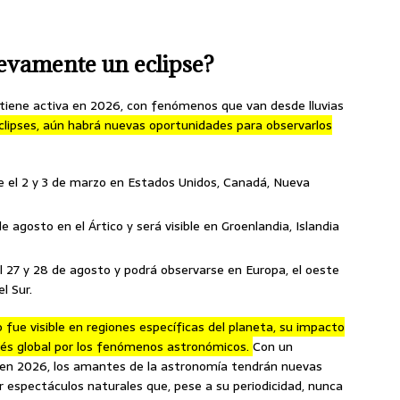
evamente un eclipse?
iene activa en 2026, con fenómenos que van desde lluvias
lipses, aún habrá nuevas oportunidades para observarlos
e el 2 y 3 de marzo en Estados Unidos, Canadá, Nueva
 agosto en el Ártico y será visible en Groenlandia, Islandia
el 27 y 28 de agosto y podrá observarse en Europa, el oeste
l Sur.
o fue visible en regiones específicas del planeta, su impacto
erés global por los fenómenos astronómicos.
Con un
 en 2026, los amantes de la astronomía tendrán nuevas
ar espectáculos naturales que, pese a su periodicidad, nunca