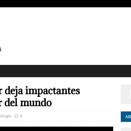
r deja impactantes
r del mundo
nología
0
AR