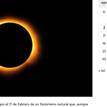
ago
D
2
9
16
23
30
« Jul
gos el 17 de febrero de un fenómeno natural que, aunque