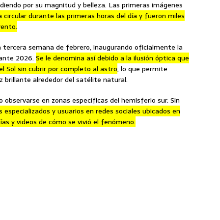
diendo por su magnitud y belleza. Las primeras imágenes
circular durante las primeras horas del día y fueron miles
vento.
 tercera semana de febrero, inaugurando oficialmente la
rante 2026.
Se le denomina así debido a la ilusión óptica que
l Sol sin cubrir por completo al astro
, lo que permite
 brillante alrededor del satélite natural.
observarse en zonas específicas del hemisferio sur. Sin
 especializados y usuarios en redes sociales ubicados en
ías y videos de cómo se vivió el fenómeno.