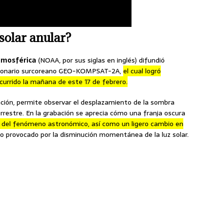
 solar anular?
tmosférica
(NOAA, por sus siglas en inglés) difundió
acionario surcoreano GEO-KOMPSAT-2A,
el cual logró
ocurrido la mañana de este 17 de febrero.
ación, permite observar el desplazamiento de la sombra
errestre. En la grabación se aprecia cómo una franja oscura
o del fenómeno astronómico, así como un ligero cambio en
to provocado por la disminución momentánea de la luz solar.