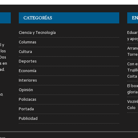
CATEGORÍAS
EN
Ciencia y Tecnología
Eduar
y apo
Columnas
l y
Arranc
 los
Cultura
Torre
 Dos
Deportes
s en
Con e
ad.
Trujil
Economía
Coita
Interiores
El bo
Opinión
glori
o,
Policiacas
Vozin
Colo
Portada
Publicidad
mes