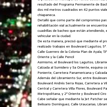
resultado del Programa Permanente de Bache
dos mil metros cuadrados en 42 puntos viales
chiapaneca.
Detalló que como parte del compromiso pa
rehabilitación vial actualmente se encuentr
cuadrillas de bacheo que están atendiendo, e
vehicular en la ciudad.
De esta manera, precisó que mediante el pr
realizado trabajos en Boulevard Laguitos; 5ª
Calle Guerrero de la Colonia Plan de Ayala; 13
Oriente y la Calle Pencil
Asimismo, el Boulevard los Laguitos; Librami
Calzada al Sumidero y 5a Oriente, esquina con
Poniente, Carretera Panamericana y Calzada 
Además del Libramiento Sur, entre Boulevard 
Boulevard Andrés Serra Rojas, Carretera a Vi
Central y Carretera Villa Flores, Boulevard Pa
Metropolitana, y 2ª Oriente y Boulevard Ciro 
Cabe señalar que mediante la Jet Patcher s
Belisario Domínguez; Calle Uraucarias; Libra