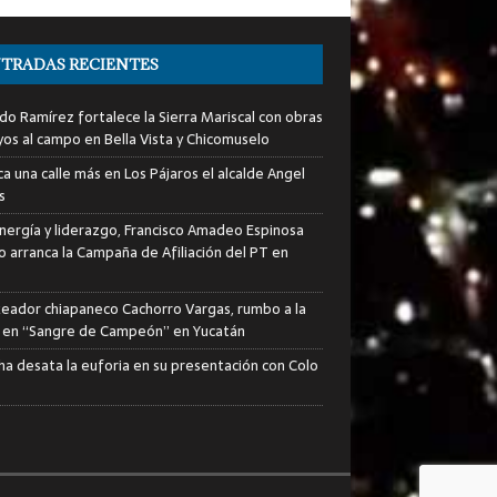
TRADAS RECIENTES
do Ramírez fortalece la Sierra Mariscal con obras
yos al campo en Bella Vista y Chicomuselo
a una calle más en Los Pájaros el alcalde Angel
s
nergía y liderazgo, Francisco Amadeo Espinosa
lo arranca la Campaña de Afiliación del PT en
xeador chiapaneco Cachorro Vargas, rumbo a la
a en “Sangre de Campeón” en Yucatán
ha desata la euforia en su presentación con Colo