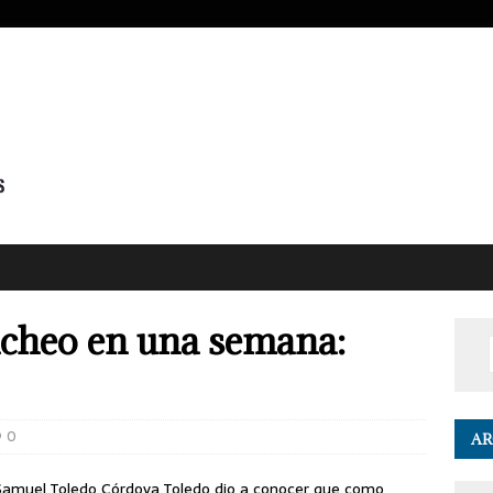
acheo en una semana:
0
AR
, Samuel Toledo Córdova Toledo dio a conocer que como