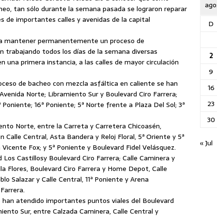
ago
o, tan sólo durante la semana pasada se lograron reparar
 de importantes calles y avenidas de la capital
D
ra mantener permanentemente un proceso de
an trabajando todos los días de la semana diversas
2
n una primera instancia, a las calles de mayor circulación
9
oceso de bacheo con mezcla asfáltica en caliente se han
16
 Avenida Norte; Libramiento Sur y Boulevard Ciro Farrera;
23
ª Poniente; 16ª Poniente; 5ª Norte frente a Plaza Del Sol; 3ª
30
ento Norte, entre la Carreta y Carretera Chicoasén,
 Calle Central, Asta Bandera y Reloj Floral, 5ª Oriente y 5ª
« Jul
Vicente Fox; y 5ª Poniente y Boulevard Fidel Velásquez.
Los Castillosy Boulevard Ciro Farrera; Calle Caminera y
lla Flores, Boulevard Ciro Farrera y Home Depot, Calle
blo Salazar y Calle Central, 11ª Poniente y Arena
Farrera.
e han atendido importantes puntos viales del Boulevard
miento Sur, entre Calzada Caminera, Calle Central y