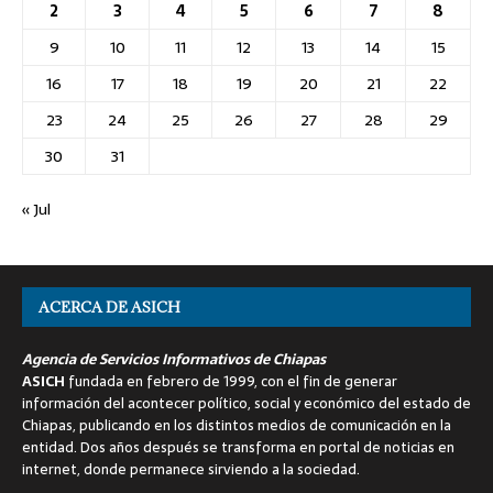
2
3
4
5
6
7
8
9
10
11
12
13
14
15
16
17
18
19
20
21
22
23
24
25
26
27
28
29
30
31
« Jul
ACERCA DE ASICH
Agencia de Servicios Informativos de Chiapas
ASICH
fundada en febrero de 1999, con el fin de generar
información del acontecer político, social y económico del estado de
Chiapas, publicando en los distintos medios de comunicación en la
entidad. Dos años después se transforma en portal de noticias en
internet, donde permanece sirviendo a la sociedad.