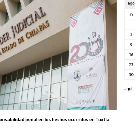
ago
D
2
9
16
23
30
« Jul
onsabilidad penal en los hechos ocurridos en Tuxtla