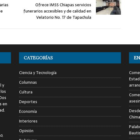
arias
Ofrece IMSS Chiapas servicios
de
funerarios accesibles y de calidad en
Velatorio No. 17 de Tapachula
CATEGORÍAS
EN
Ciencia y Tecnología
Comen
Estad
Columnas
l y
arran
 los
Cultura
Comen
 Dos
asesi
Deportes
s en
ad.
Desde
Economía
Chima
Interiores
Palab
Opinión
Bauti
o,