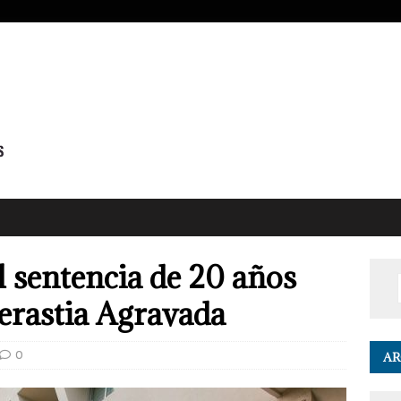
l sentencia de 20 años
derastia Agravada
0
AR