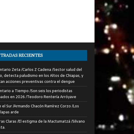
TRADAS RECIENTES
tario Zeta /Carlos Z Cadena /Sector salud del
o, detecta paludismo en los Altos de Chiapas, y
can acciones preventivas contra el dengue
tario a Tiempo /Son seis los periodistas
nados en 2026 /Teodoro Rentería Arróyave
 el Sur /Armando Chacón Ramírez Corzo /Los
lapas arde
ras Claras /El estigma de la Mactumatzá /Silvano
sta.