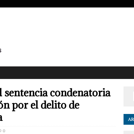
al sentencia condenatoria
ón por el delito de
a
AR
0