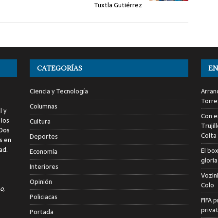
Tuxtla Gutiérrez
CATEGORÍAS
EN
Ciencia y Tecnología
Arranc
Torre
Columnas
l y
Con e
 los
Cultura
Trujil
 Dos
Coita
Deportes
s en
ad.
El bo
Economía
glori
Interiores
Vozin
Opinión
Colo
o,
Policiacas
FIFA p
priva
Portada