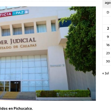
ago
D
2
9
16
23
30
« Jul
idos en Pichucalco.