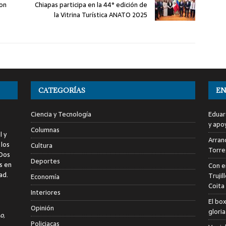
con
Chiapas participa en la 44° edición de
la Vitrina Turística ANATO 2025
CATEGORÍAS
EN
Ciencia y Tecnología
Eduar
y apo
Columnas
l y
Arranc
 los
Cultura
Torre
 Dos
Deportes
s en
Con e
ad.
Trujil
Economía
Coita
Interiores
El bo
Opinión
glori
o,
Policiacas