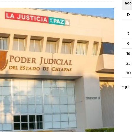
ago
D
2
9
16
23
30
« Jul