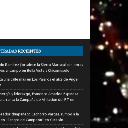
TRADAS RECIENTES
do Ramírez fortalece la Sierra Mariscal con obras
yos al campo en Bella Vista y Chicomuselo
a una calle más en Los Pájaros el alcalde Angel
s
nergía y liderazgo, Francisco Amadeo Espinosa
lo arranca la Campaña de Afiliación del PT en
xeador chiapaneco Cachorro Vargas, rumbo a la
a en “Sangre de Campeón” en Yucatán