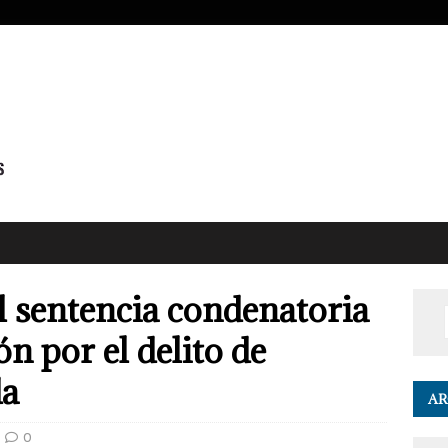
al sentencia condenatoria
ón por el delito de
da
AR
0