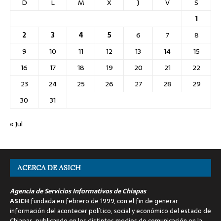
D
L
M
X
J
V
S
1
2
3
4
5
6
7
8
9
10
11
12
13
14
15
16
17
18
19
20
21
22
23
24
25
26
27
28
29
30
31
« Jul
ACERCA DE ASICH
Agencia de Servicios Informativos de Chiapas
ASICH
fundada en febrero de 1999, con el fin de generar
información del acontecer político, social y económico del estado de
Chiapas, publicando en los distintos medios de comunicación en la