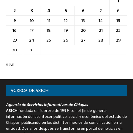
1
2
3
4
5
6
7
8
9
10
11
12
13
14
15
16
17
18
19
20
21
22
23
24
25
26
27
28
29
30
31
« Jul
ACERCA DE ASICH
Agencia de Servicios Informativos de Chiapas
ASICH
fundada en febrero de 1999, con el fin de generar
información del acontecer político, social y económico del estado de
Chiapas, publicando en los distintos medios de comunicación en la
entidad. Dos años después se transforma en portal de noticias en