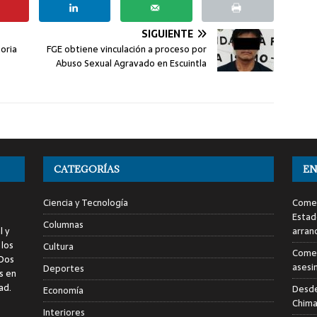
SIGUIENTE
oria
FGE obtiene vinculación a proceso por
Abuso Sexual Agravado en Escuintla
CATEGORÍAS
EN
Ciencia y Tecnología
Comen
Estad
Columnas
l y
arran
 los
Cultura
Comen
 Dos
asesi
Deportes
s en
ad.
Desde
Economía
Chima
Interiores