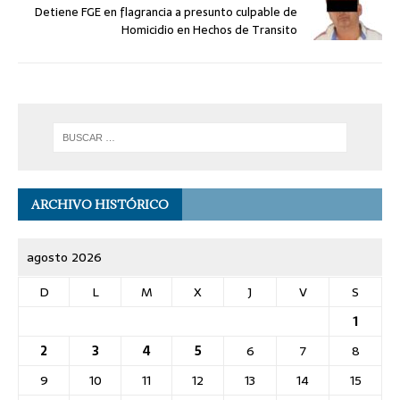
Detiene FGE en flagrancia a presunto culpable de
Homicidio en Hechos de Transito
ARCHIVO HISTÓRICO
agosto 2026
D
L
M
X
J
V
S
1
2
3
4
5
6
7
8
9
10
11
12
13
14
15