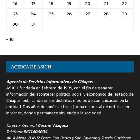
16
17
18
19
20
21
22
23
24
25
26
27
28
29
30
31
« Jul
ACERCA DE ASICH
Agencia de Servicios Informativos de Chiapas
ASICH
fundada en febrero de 1999, con el fin de generar
información del acontecer político, social y económico del estado de
Chiapas, publicando en los distintos medios de comunicación en la
entidad. Dos años después se transforma en portal de noticias en
internet, donde permanece sirviendo a la sociedad.
Director General:
Cosme Vázquez
Teléfono:
9611406004
Av. 4 Mzna. 8 #112 Fracc. San Pedro y San Cayetano, Tuxtla Gutiérrez