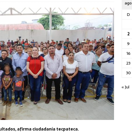
ago
D
2
9
16
23
30
« Jul
sultados, afirma ciudadanía tecpateca.