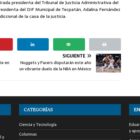
rada presidenta del Tribunal de Justicia Administrativa del
residenta del DIF Municipal de Tecpatán, Adalina Fernández
iccional de la casa de la justicia.
SIGUIENTE
nte en
Nuggets y Pacers disputarán este año
un vibrante duelo de la NBA en México
CATEGORÍAS
EN
Ciencia y Tecnología
Eduar
y apo
Columnas
l y