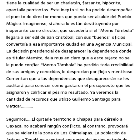
tiene la cualidad de ser un charlatán, farsante, hipócrita,
apantalla pentontos. Este inepto si no ha podido desempeñar
el puesto de director menos que pueda ser alcalde del Pueblo
Mágico. Imagínense, si ahora lo están destituyendo por
inoperante como director, que sucedería si el “Memo Tómbola”
llegara a ser edil de San Cristóbal, con sus “buenos” oficios
convertiría a esa importante ciudad en una Agencia Municipal.
La decisión presidencial de desaparecer la dependencia donde
es titular Memito, deja muy en claro que a este sujeto no se
le puede confiar. “Memo Tómbola” ha perdido toda credibilidad
de sus amigos y conocidos, lo desprecian por flojo y mentiroso.
Comentan que a las dependencias que desaparecerán se les
auditará para conocer como gastaron el presupuesto que les
asignaron y calificar el pésimo resultado. Ya veremos la
cantidad de recursos que utilizó Guillermo Santiago para
viaticar………….
Seguimos……El quitarle territorio a Chiapas para dárselo a
Oaxaca, no acabará ningún conflicto, al contrario, provocará
que se violente la zona de Los Chimalapas. La población de
Arriaga y Tonalá no aceptará ser parte del vecino estado de