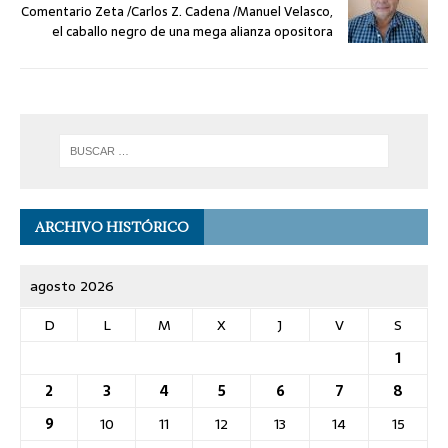
Comentario Zeta /Carlos Z. Cadena /Manuel Velasco,
el caballo negro de una mega alianza opositora
ARCHIVO HISTÓRICO
agosto 2026
D
L
M
X
J
V
S
1
2
3
4
5
6
7
8
9
10
11
12
13
14
15