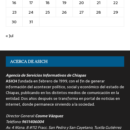
16
17
18
19
20
21
22
23
24
25
26
27
28
29
30
31
« Jul
ACERCA DE ASICH
Agencia de Servicios Informativos de Chiapas
ASICH
fundada en febrero de 1999, con el fin de generar
información del acontecer político, social y económico del estado de
Chiapas, publicando en los distintos medios de comunicación en la
entidad. Dos años después se transforma en portal de noticias en
internet, donde permanece sirviendo a la sociedad.
Director General:
Cosme Vázquez
Teléfono:
9611406004
Av. 4 Mzna. 8 #112 Fracc. San Pedro y San Cayetano, Tuxtla Gutiérrez