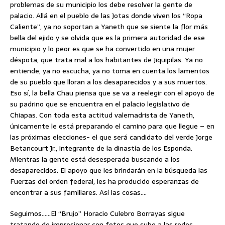
problemas de su municipio los debe resolver la gente de
palacio. Allá en el pueblo de las Jotas donde viven los “Ropa
Caliente”, ya no soportan a Yaneth que se siente la flor más
bella del ejido y se olvida que es la primera autoridad de ese
municipio y lo peor es que se ha convertido en una mujer
déspota, que trata mal a los habitantes de Jiquipilas. Ya no
entiende, ya no escucha, ya no toma en cuenta los lamentos
de su pueblo que lloran a los desaparecidos y a sus muertos.
Eso sí, la bella Chau piensa que se va a reelegir con el apoyo de
su padrino que se encuentra en el palacio legislativo de
Chiapas. Con toda esta actitud valemadrista de Yaneth,
únicamente le está preparando el camino para que llegue – en
las próximas elecciones- el que será candidato del verde Jorge
Betancourt Jr., integrante de la dinastía de los Esponda.
Mientras la gente está desesperada buscando a los
desaparecidos. El apoyo que les brindarán en la búsqueda las
Fuerzas del orden federal, les ha producido esperanzas de
encontrar a sus familiares. Así las cosas….
Seguimos……El “Brujo” Horacio Culebro Borrayas sigue
tratando de impresionar con fotos que sube a las redes