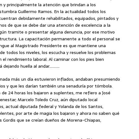
 y principalmente la atención que brindan a los
stumbra Guillermo Ramos. En la actualidad todos los
encuentran debidamente rehabilitados, equipados, pintados y
amos de que se debe dar una atención de excelencia a la
lgún tramite o presentar alguna denuncia, por ese motivo
structura. La capacitación permanente a todo el personal se
ingue al Magistrado Presidente es que mantiene una
e todos los niveles, los escucha y resuelve los problemas
el rendimiento laboral. Al caminar con los pies bien
á dejando huella al andar………..
nada más un día estuvieron inflados, andaban presumiendo
ios y que les darían también una senaduría por tómbola.
s de 24 horas los bajaron a suplentes, me refiero a José
ienestar; Marcelo Toledo Cruz, aún diputado local
s, actual diputada federal y Yolanda de los Santos,
plentes, por arte de magia los bajaron y ahora no saben qué
os Gordis que se creían dueños de Morena-Chiapas,