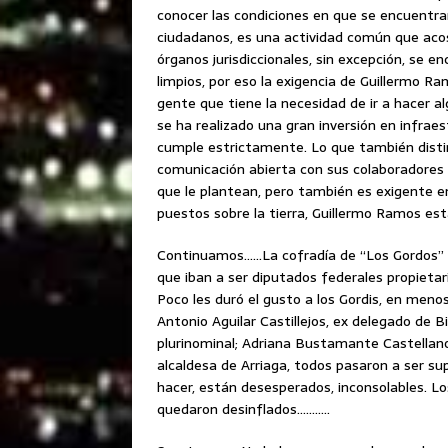
conocer las condiciones en que se encuentran
ciudadanos, es una actividad común que aco
órganos jurisdiccionales, sin excepción, se 
limpios, por eso la exigencia de Guillermo R
gente que tiene la necesidad de ir a hacer a
se ha realizado una gran inversión en infrae
cumple estrictamente. Lo que también dist
comunicación abierta con sus colaboradores d
que le plantean, pero también es exigente en 
puestos sobre la tierra, Guillermo Ramos est
Continuamos……La cofradía de “Los Gordos” 
que iban a ser diputados federales propietar
Poco les duró el gusto a los Gordis, en meno
Antonio Aguilar Castillejos, ex delegado de B
plurinominal; Adriana Bustamante Castellano
alcaldesa de Arriaga, todos pasaron a ser su
hacer, están desesperados, inconsolables. L
quedaron desinflados………..