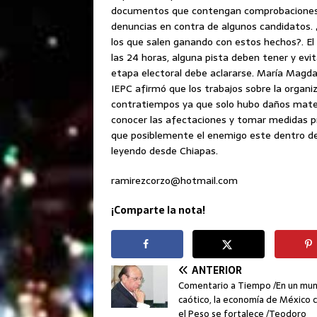
documentos que contengan comprobaciones ad
denuncias en contra de algunos candidatos. 
los que salen ganando con estos hechos?. El 
las 24 horas, alguna pista deben tener y evi
etapa electoral debe aclararse. María Magda
IEPC afirmó que los trabajos sobre la organiza
contratiempos ya que solo hubo daños mater
conocer las afectaciones y tomar medidas p
que posiblemente el enemigo este dentro d
leyendo desde Chiapas.
ramirezcorzo@hotmail.com
¡Comparte la nota!
ANTERIOR
Comentario a Tiempo /En un mu
caótico, la economía de México c
el Peso se fortalece /Teodoro