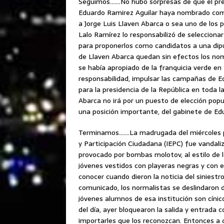
Seguimos…….No hubo sorpresas de que el pre
Eduardo Ramirez Aguilar haya nombrado como 
a Jorge Luis Llaven Abarca o sea uno de los 
Lalo Ramírez lo responsabilizó de selecciona
para proponerlos como candidatos a una dipu
de Llaven Abarca quedan sin efectos los no
se había apropiado de la franquicia verde en 
responsabilidad, impulsar las campañas de 
para la presidencia de la República en toda 
Abarca no irá por un puesto de elección popu
una posición importante, del gabinete de Ed
Terminamos…….La madrugada del miércoles pa
y Participación Ciudadana (IEPC) fue vandaliz
provocado por bombas molotov, al estilo de
jóvenes vestidos con playeras negras y con e
conocer cuando dieron la noticia del siniestr
comunicado, los normalistas se deslindaron 
jóvenes alumnos de esa institución son cínic
del día, ayer bloquearon la salida y entrada
importarles que los reconozcan. Entonces a 