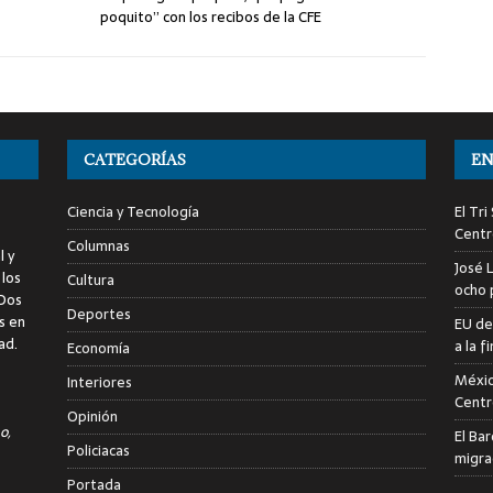
poquito” con los recibos de la CFE
CATEGORÍAS
EN
Ciencia y Tecnología
El Tr
Centr
Columnas
l y
José 
 los
Cultura
ocho 
 Dos
Deportes
s en
EU de
ad.
a la 
Economía
Méxic
Interiores
Centr
Opinión
o,
El Ba
Policiacas
migra
Portada