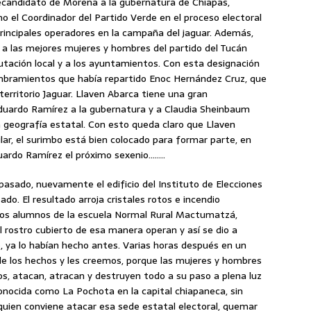
candidato de Morena a la gubernatura de Chiapas,
el Coordinador del Partido Verde en el proceso electoral
principales operadores en la campaña del jaguar. Además,
r a las mejores mujeres y hombres del partido del Tucán
tación local y a los ayuntamientos. Con esta designación
mbramientos que había repartido Enoc Hernández Cruz, que
territorio Jaguar. Llaven Abarca tiene una gran
Eduardo Ramírez a la gubernatura y a Claudia Sheinbaum
la geografía estatal. Con esto queda claro que Llaven
lar, el surimbo está bien colocado para formar parte, en
uardo Ramírez el próximo sexenio……..
sado, nuevamente el edificio del Instituto de Elecciones
ado. El resultado arroja cristales rotos e incendio
 los alumnos de la escuela Normal Rural Mactumatzá,
l rostro cubierto de esa manera operan y así se dio a
o, ya lo habían hecho antes. Varias horas después en un
de los hechos y les creemos, porque las mujeres y hombres
os, atacan, atracan y destruyen todo a su paso a plena luz
 conocida como La Pochota en la capital chiapaneca, sin
quien conviene atacar esa sede estatal electoral, quemar