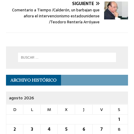
SIGUIENTE
Comentario a Tiempo /Calderón, un barbajan que
añora el intervencionismo estadounidense
/Teodoro Rentería Arróyave
ARCHIVO HISTÓRICO
agosto 2026
D
L
M
X
J
V
S
1
2
3
4
5
6
7
8