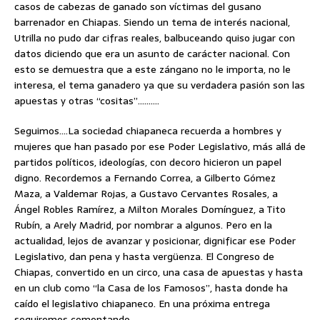
casos de cabezas de ganado son víctimas del gusano
barrenador en Chiapas. Siendo un tema de interés nacional,
Utrilla no pudo dar cifras reales, balbuceando quiso jugar con
datos diciendo que era un asunto de carácter nacional. Con
esto se demuestra que a este zángano no le importa, no le
interesa, el tema ganadero ya que su verdadera pasión son las
apuestas y otras “cositas”……….
Seguimos….La sociedad chiapaneca recuerda a hombres y
mujeres que han pasado por ese Poder Legislativo, más allá de
partidos políticos, ideologías, con decoro hicieron un papel
digno. Recordemos a Fernando Correa, a Gilberto Gómez
Maza, a Valdemar Rojas, a Gustavo Cervantes Rosales, a
Ángel Robles Ramírez, a Milton Morales Domínguez, a Tito
Rubín, a Arely Madrid, por nombrar a algunos. Pero en la
actualidad, lejos de avanzar y posicionar, dignificar ese Poder
Legislativo, dan pena y hasta vergüenza. El Congreso de
Chiapas, convertido en un circo, una casa de apuestas y hasta
en un club como “la Casa de los Famosos”, hasta donde ha
caído el legislativo chiapaneco. En una próxima entrega
seguiremos comentando………..