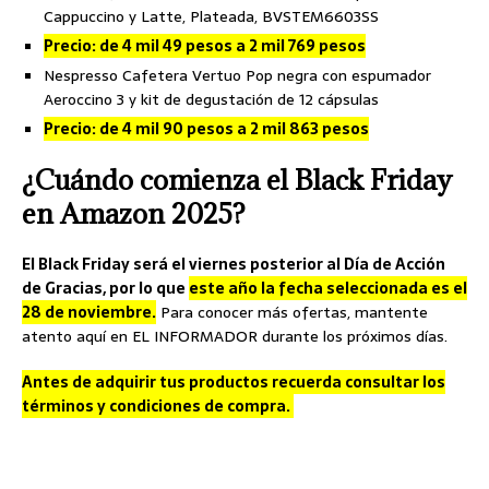
Cappuccino y Latte, Plateada, BVSTEM6603SS
Precio: de 4 mil 49 pesos a 2 mil 769 pesos
Nespresso Cafetera Vertuo Pop negra con espumador
Aeroccino 3 y kit de degustación de 12 cápsulas
Precio: de 4 mil 90 pesos a 2 mil 863 pesos
¿Cuándo comienza el Black Friday
en Amazon 2025?
El Black Friday será el viernes posterior al Día de Acción
de Gracias, por lo que
este año la fecha seleccionada es el
28 de noviembre.
Para conocer más ofertas, mantente
atento aquí en EL INFORMADOR durante los próximos días.
Antes de adquirir tus productos recuerda consultar los
términos y condiciones de compra.