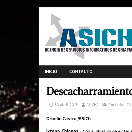
INICIO
CONTACTO
Descacharramiento
30 abril, 2013
ASICH2
Portada
Orbelín Castro /ASICh
Ixtapa, Chiapas.-
Con el objetivo de evitar