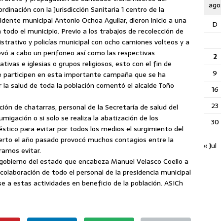
ago
dinación con la Jurisdicción Sanitaria 1 centro de la
sidente municipal Antonio Ochoa Aguilar, dieron inicio a una
D
todo el municipio.
Previo a los trabajos de recolección de
istrativo y policías municipal con ocho camiones volteos y a
levó a cabo un perifoneo así como las respectivas
2
ativas e iglesias o grupos religiosos, esto con el fin de
9
que participen en esta importante campaña que se ha
 la salud de toda la población comentó el alcalde Toño
16
23
ción de chatarras, personal de la Secretaría de salud del
migación o si solo se realiza la abatización de los
30
stico para evitar por todos los medios el surgimiento del
ierto el año pasado provocó muchos contagios entre la
« Jul
ramos evitar.
 gobierno del estado que encabeza Manuel Velasco Coello a
 colaboración de todo el personal de la presidencia municipal
e a estas actividades en beneficio de la población. ASICh