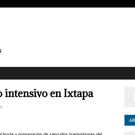
 intensivo en Ixtapa
0
AR
 el brote y propagación de sancudos transmisores del