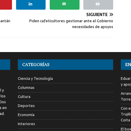
SIGUIENTE
zantán
Piden cafeticultores gestionar ante el Gobierno
necesidades de apoyos
CATEGORÍAS
EN
Ciencia y Tecnología
Eduar
y apo
Columnas
l y
Arranc
 los
Cultura
Torre
 Dos
Deportes
s en
Con e
ad.
Trujil
Economía
Coita
Interiores
El bo