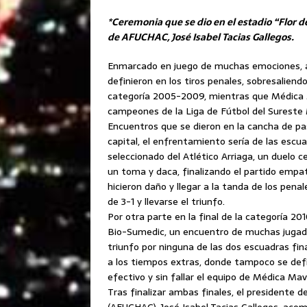
*Ceremonia que se dio en el estadio “Flor d
de AFUCHAC, José Isabel Tacias Gallegos.
Enmarcado en juego de muchas emociones, ad
definieron en los tiros penales, sobresalien
categoría 2005-2009, mientras que Médica Ma
campeones de la Liga de Fútbol del Sureste
Encuentros que se dieron en la cancha de pas
capital, el enfrentamiento sería de las escu
seleccionado del Atlético Arriaga, un duelo c
un toma y daca, finalizando el partido empat
hicieron daño y llegar a la tanda de los penale
de 3-1 y llevarse el triunfo.
Por otra parte en la final de la categoría 20
Bio-Sumedic, un encuentro de muchas jugadas b
triunfo por ninguna de las dos escuadras fina
a los tiempos extras, donde tampoco se defin
efectivo y sin fallar el equipo de Médica Ma
Tras finalizar ambas finales, el presidente 