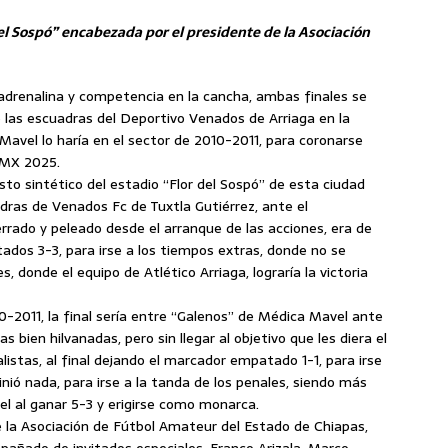
el Sospó” encabezada por el presidente de la Asociación
renalina y competencia en la cancha, ambas finales se
do las escuadras del Deportivo Venados de Arriaga en la
vel lo haría en el sector de 2010-2011, para coronarse
 MX 2025.
to sintético del estadio “Flor del Sospó” de esta ciudad
adras de Venados Fc de Tuxtla Gutiérrez, ante el
errado y peleado desde el arranque de las acciones, era de
ados 3-3, para irse a los tiempos extras, donde no se
s, donde el equipo de Atlético Arriaga, lograría la victoria
10-2011, la final sería entre “Galenos” de Médica Mavel ante
ien hilvanadas, pero sin llegar al objetivo que les diera el
listas, al final dejando el marcador empatado 1-1, para irse
ió nada, para irse a la tanda de los penales, siendo más
vel al ganar 5-3 y erigirse como monarca.
de la Asociación de Fútbol Amateur del Estado de Chiapas,