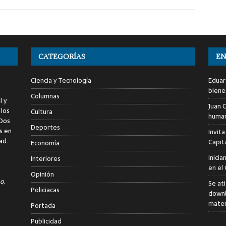
CATEGORÍAS
EN
Ciencia y Tecnología
Eduar
biene
Columnas
l y
Juan C
 los
Cultura
human
 Dos
Deportes
s en
Invita
ad.
Capita
Economía
Inici
Interiores
en el
Opinión
o,
Se at
Policiacas
downb
mater
Portada
Publicidad