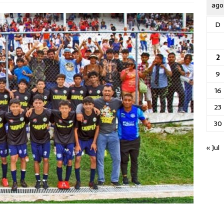
ago
D
2
9
16
23
30
« Jul