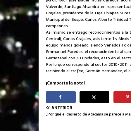
(AFUCHAC), José Isabel Tacias Gallegos, acom
Valverde, Santiago Altamira, en representac
Grajales, presidente de la Liga Chiapas Sures
Municipal del Sospó, Carlos Alberto Trinidad
campeones.
Así mismo se entregó reconocimientos a la t
Central), Carlos Grajales, asistente 1 y Alex
equipo menos goleado, siendo Venados Fc de T
Emmanuel Paredes, el reconocimiento al camp
Berriozabal con 30 unidades, esto en el sec
Por lo que corresponde al sector 2010-2011, 
recibiendo el trofeo, Germán Hernández, el
¡Comparte la nota!
ANTERIOR
¿Por qué el desierto de Atacama se parece a Ma