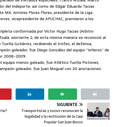
pañado de invitados especiales, Franco Arizala, Marco
ión del Indeporte, así como de Edgar Eduardo Tacias
te MX, Antonio Flores Flores, presidente de la Liga
 Torres, vicepresidente de AFUCHAC, premiaron a los
ripleta conformada por Víctor Hugo Tacias (Arbitro
is Toalá, asistente 2; de esta misma manera se reconoció al
uxtla Gutiérrez, recibiendo el trofeo, el defensa,
eón goleador, fue Diego González del equipo “Ixtleros” de
tor 2008-2009.
el equipo menos goleado, fue Atlético Tuxtla Pistones,
 campeón goleador, fue Juan Moguel con 20 anotaciones.
SIGUIENTE
rte?
Transportistas y socios reconocen la
legalidad y la restitución de la Caja
Popular San Juan Bosco