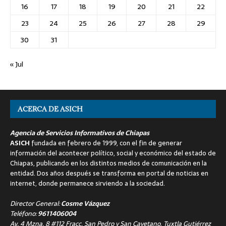
16
17
18
19
20
21
22
23
24
25
26
27
28
29
30
31
« Jul
ACERCA DE ASICH
Agencia de Servicios Informativos de Chiapas
ASICH
fundada en febrero de 1999, con el fin de generar
información del acontecer político, social y económico del estado de
Chiapas, publicando en los distintos medios de comunicación en la
entidad. Dos años después se transforma en portal de noticias en
internet, donde permanece sirviendo a la sociedad.
Director General:
Cosme Vázquez
Teléfono:
9611406004
Av. 4 Mzna. 8 #112 Fracc. San Pedro y San Cayetano, Tuxtla Gutiérrez