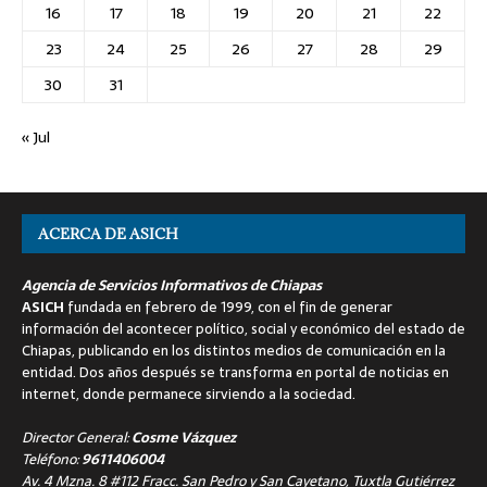
16
17
18
19
20
21
22
23
24
25
26
27
28
29
30
31
« Jul
ACERCA DE ASICH
Agencia de Servicios Informativos de Chiapas
ASICH
fundada en febrero de 1999, con el fin de generar
información del acontecer político, social y económico del estado de
Chiapas, publicando en los distintos medios de comunicación en la
entidad. Dos años después se transforma en portal de noticias en
internet, donde permanece sirviendo a la sociedad.
Director General:
Cosme Vázquez
Teléfono:
9611406004
Av. 4 Mzna. 8 #112 Fracc. San Pedro y San Cayetano, Tuxtla Gutiérrez