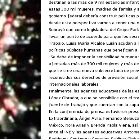
destinan a las más de 9 mil estancias infant
estas 300 mil mujeres, madres de familia y am
gobierno federal debería construir políticas p
desde esta perspectiva vamos a tener una na
Subrayó que como legisladora del Grupo Par
llevar un punto de acuerdo para que los secr
Trabajo, Luisa María Alcalde Luján acudan a 
políticas públicas humanas que beneficien a 
“Se debe de imponer la sensibilidad humana y 
afectadas más de 300 mil mujeres y más de
que se cree una nueva subsecretaría de previ
reconocidos sus derechos de previsión social
internacionales laborales”.
Finalmente, las agentes educativas de las est
López Obrador, a que se sensibilice con el 
fuente de trabajo y que cuentan con la capaci
En la conferencia de prensa estuvieron prese
Extraordinaria, Ángel Ávila, Fernando Belauza
México, Nora Arias y Brenda Paola Viena, a
ante el INE y las agentes educativas Antoni
Rodríguez Centeno y Georgina Saldívar Cháv