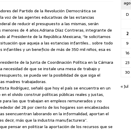
ago
ladores del Partido de la Revolución Democrática se
D
n la voz de las agentes educativas de las estancias
federal de reducir el presupuesto a las mismas, serán
s menores de 4 años.
Adriana Díaz Contreras, integrante de
2
ado al Presidente de la República Mexicana, “le solicitamos
 situación que aqueja a las estancias infantiles… sobre todo
9
s infantiles y un beneficio de más de 350 mil niños, esa es
16
residente de la Junta de Coordinación Política en la Cámara
23
la necesidad de que se instale una mesa de trabajo y
30
esupuesto, se pueda ver la posibilidad de que siga el
as madres trabajadoras.
« Jul
tista Rodríguez, señaló que hoy el país se encuentra en un
en el olvido construir políticas públicas reales y justas,
e para las que trabajan en empleos remunerados y no
rededor del 28 por ciento de los hogares son encabezados
as seencuentran laborando en la informalidad, aportan el
 es decir, más que la industria manufacturera”.
que pensar en politizar la aportación de los recursos que se