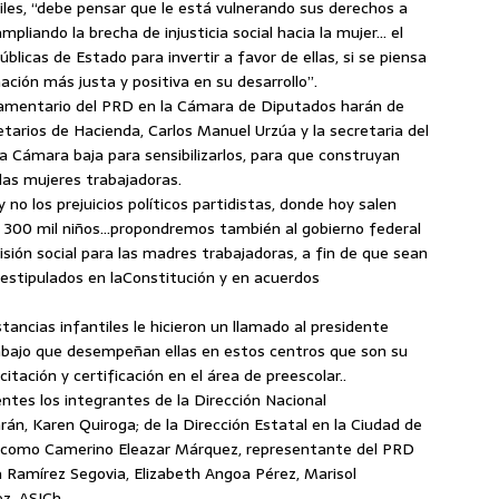
iles, “debe pensar que le está vulnerando sus derechos a
pliando la brecha de injusticia social hacia la mujer… el
úblicas de Estado para invertir a favor de ellas, si se piensa
ción más justa y positiva en su desarrollo”.
lamentario del PRD en la Cámara de Diputados harán de
etarios de Hacienda, Carlos Manuel Urzúa y la secretaria del
la Cámara baja para sensibilizarlos, para que construyan
las mujeres trabajadoras.
no los prejuicios políticos partidistas, donde hoy salen
 300 mil niños…propondremos también al gobierno federal
sión social para las madres trabajadoras, a fin de que sean
 estipulados en laConstitución y en acuerdos
ancias infantiles le hicieron un llamado al presidente
trabajo que desempeñan ellas en estos centros que son su
tación y certificación en el área de preescolar..
ntes los integrantes de la Dirección Nacional
rán, Karen Quiroga; de la Dirección Estatal en la Ciudad de
sí como Camerino Eleazar Márquez, representante del PRD
a Ramírez Segovia, Elizabeth Angoa Pérez, Marisol
ez. ASICh