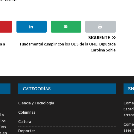
SIGUIENTE
a a
Fundamental cumplir con los ODS de la ONU: Diputada
Carolina Sohle
CATEGORÍAS
EN
Ciencia y Tecnología
Comen
Estad
Columnas
l y
arran
 los
Cultura
Comen
 Dos
asesi
Deportes
s en