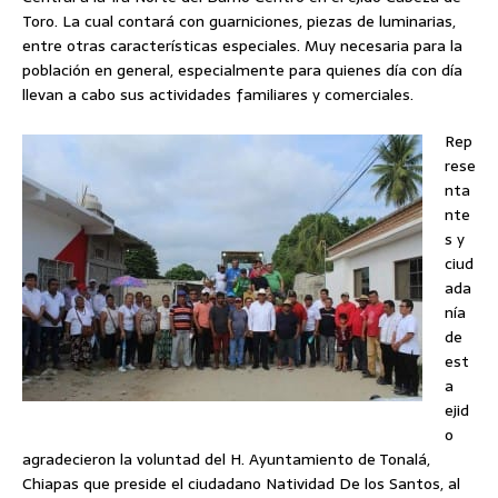
Toro. La cual contará con guarniciones, piezas de luminarias,
entre otras características especiales. Muy necesaria para la
población en general, especialmente para quienes día con día
llevan a cabo sus actividades familiares y comerciales.
Rep
rese
nta
nte
s y
ciud
ada
nía
de
est
a
ejid
o
agradecieron la voluntad del H. Ayuntamiento de Tonalá,
Chiapas que preside el ciudadano Natividad De los Santos, al