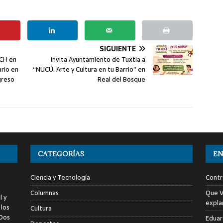
SIGUIENTE
ACH en
Invita Ayuntamiento de Tuxtla a
rio en
“NUCÚ: Arte y Cultura en tu Barrio” en
greso
Real del Bosque
CATEGORÍAS
EN
Ciencia y Tecnología
Contr
Columnas
Que V
l y
expla
 los
Cultura
 Dos
Eduar