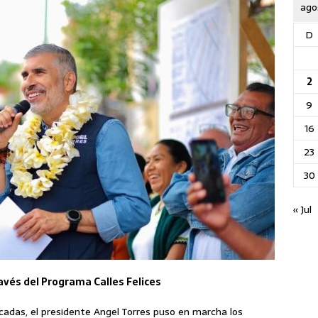
ago
D
2
9
16
23
30
« Jul
través del Programa Calles Felices
das, el presidente Angel Torres puso en marcha los