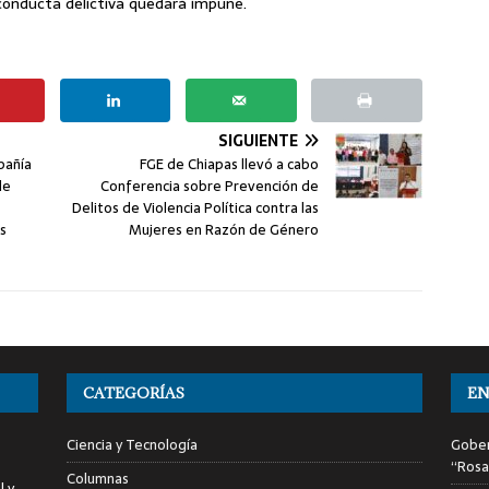
conducta delictiva quedará impune.
SIGUIENTE
pañía
FGE de Chiapas llevó a cabo
de
Conferencia sobre Prevención de
Delitos de Violencia Política contra las
s
Mujeres en Razón de Género
CATEGORÍAS
EN
Ciencia y Tecnología
Gober
“Rosa
Columnas
l y