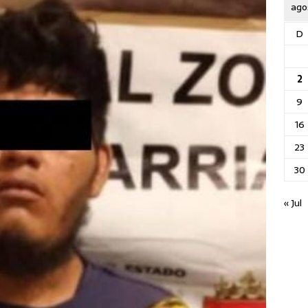
ago
D
2
9
16
23
30
« Jul