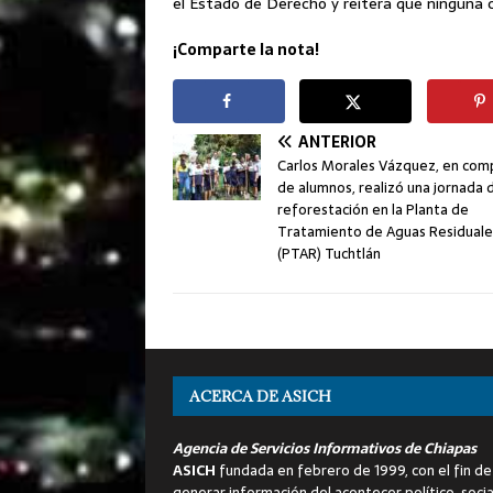
el Estado de Derecho y reitera que ninguna 
¡Comparte la nota!
ANTERIOR
Carlos Morales Vázquez, en com
de alumnos, realizó una jornada 
reforestación en la Planta de
Tratamiento de Aguas Residuale
(PTAR) Tuchtlán
ACERCA DE ASICH
Agencia de Servicios Informativos de Chiapas
ASICH
fundada en febrero de 1999, con el fin de
generar información del acontecer político, socia