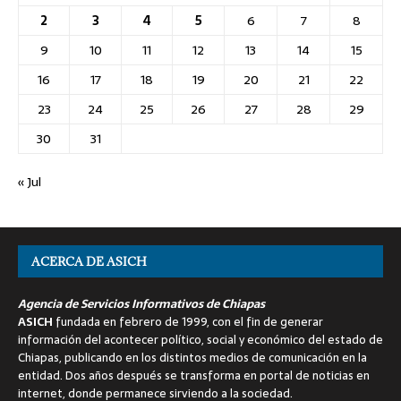
2
3
4
5
6
7
8
9
10
11
12
13
14
15
16
17
18
19
20
21
22
23
24
25
26
27
28
29
30
31
« Jul
ACERCA DE ASICH
Agencia de Servicios Informativos de Chiapas
ASICH
fundada en febrero de 1999, con el fin de generar
información del acontecer político, social y económico del estado de
Chiapas, publicando en los distintos medios de comunicación en la
entidad. Dos años después se transforma en portal de noticias en
internet, donde permanece sirviendo a la sociedad.