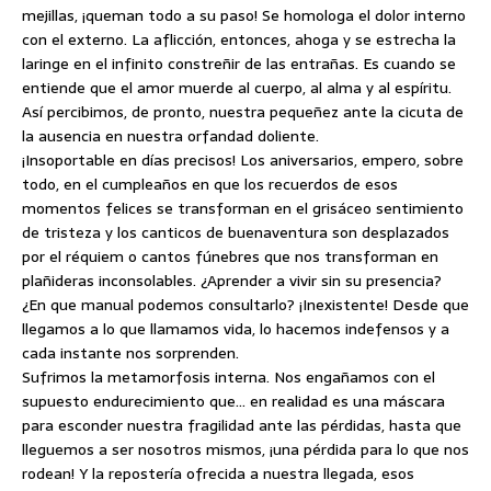
mejillas, ¡queman todo a su paso! Se homologa el dolor interno
con el externo. La aflicción, entonces, ahoga y se estrecha la
laringe en el infinito constreñir de las entrañas. Es cuando se
entiende que el amor muerde al cuerpo, al alma y al espíritu.
Así percibimos, de pronto, nuestra pequeñez ante la cicuta de
la ausencia en nuestra orfandad doliente.
¡Insoportable en días precisos! Los aniversarios, empero, sobre
todo, en el cumpleaños en que los recuerdos de esos
momentos felices se transforman en el grisáceo sentimiento
de tristeza y los canticos de buenaventura son desplazados
por el réquiem o cantos fúnebres que nos transforman en
plañideras inconsolables. ¿Aprender a vivir sin su presencia?
¿En que manual podemos consultarlo? ¡Inexistente! Desde que
llegamos a lo que llamamos vida, lo hacemos indefensos y a
cada instante nos sorprenden.
Sufrimos la metamorfosis interna. Nos engañamos con el
supuesto endurecimiento que… en realidad es una máscara
para esconder nuestra fragilidad ante las pérdidas, hasta que
lleguemos a ser nosotros mismos, ¡una pérdida para lo que nos
rodean! Y la repostería ofrecida a nuestra llegada, esos