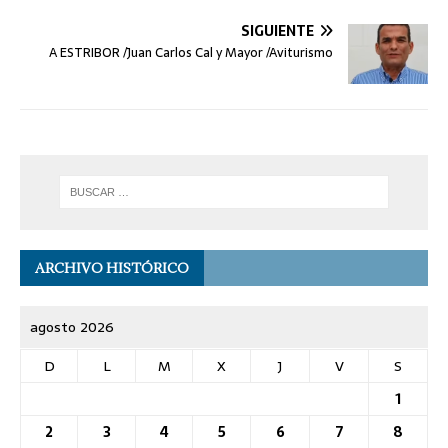
SIGUIENTE
A ESTRIBOR /Juan Carlos Cal y Mayor /Aviturismo
ARCHIVO HISTÓRICO
agosto 2026
D
L
M
X
J
V
S
1
2
3
4
5
6
7
8