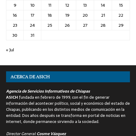
9
10
11
12
13
14
15
16
17
18
19
20
21
22
23
24
25
26
27
28
29
30
31
« Jul
ACERCA DE ASICH
Agencia de Servicios Informativos de Chiapas
ASICH
fundada en febrero de 1999, con el fin de generar
información del acontecer político, social y económico del estado de
Chiapas, publicando en los distintos medios de comunicación en la
entidad. Dos años después se transforma en portal de noticias en
internet, donde permanece sirviendo a la sociedad.
Director General:
Cosme Vázquez