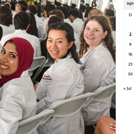
ago
D
2
9
16
23
30
« Jul