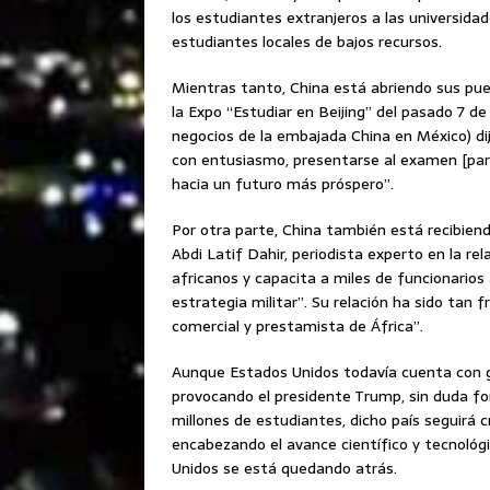
los estudiantes extranjeros a las universid
estudiantes locales de bajos recursos.
Mientras tanto, China está abriendo sus pue
la Expo “Estudiar en Beijing” del pasado 7 d
negocios de la embajada China en México) dij
con entusiasmo, presentarse al examen [para
hacia un futuro más próspero”.
Por otra parte, China también está recibien
Abdi Latif Dahir, periodista experto en la re
africanos y capacita a miles de funcionarios 
estrategia militar”. Su relación ha sido tan f
comercial y prestamista de África”.
Aunque Estados Unidos todavía cuenta con gr
provocando el presidente Trump, sin duda for
millones de estudiantes, dicho país seguirá
encabezando el avance científico y tecnológ
Unidos se está quedando atrás.