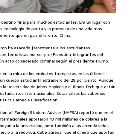
destino final para muchos estudiantes. Era un lugar con
es, tecnología de punta y la promesa de una vida más
lamente que en país diferente: China.
Trump ha atacado ferozmente a los estudiantes
on terroristas por ser pro-Palestina, integrantes del
ún acto considerado criminal según el presidente Trump.
do en la mira de los embates trumpistas en los últimos
un cuerpo estudiantil extranjero del 28 por ciento. Aunque
 la Universidad de Johns Hopkins y el Illinois Tech que están
 estudiantes internacionales. Estas cifras las sabemos
istics Carnegie Classification.
ation of Foreign Student Adviser (NAFSA) reportó que en el
ernacionales aportaron 43 mil millones de dólares a la
oyan a la universidad, pero también a los arrendatarios,
omercio a la redonda. Cabe agregar que el dinero que aportan