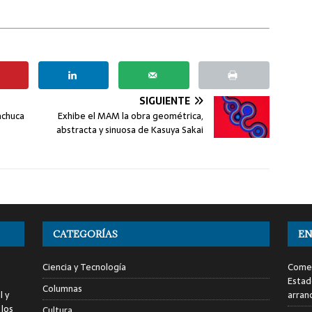
SIGUIENTE
achuca
Exhibe el MAM la obra geométrica,
abstracta y sinuosa de Kasuya Sakai
CATEGORÍAS
EN
Ciencia y Tecnología
Comen
Estad
Columnas
l y
arran
 los
Cultura