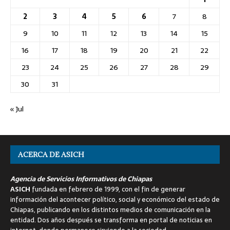
2
3
4
5
6
7
8
9
10
11
12
13
14
15
16
17
18
19
20
21
22
23
24
25
26
27
28
29
30
31
« Jul
ACERCA DE ASICH
Agencia de Servicios Informativos de Chiapas
ASICH
fundada en febrero de 1999, con el fin de generar
información del acontecer político, social y económico del estado de
Chiapas, publicando en los distintos medios de comunicación en la
entidad. Dos años después se transforma en portal de noticias en