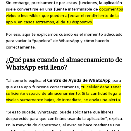
Sin embargo, precisamente por estas funciones, la aplicación
suele convertirse en una fuente interminable de
documentos
viejos o inservibles que pueden afectar el rendimiento de la
app y, en casos extremos, el de tu dispositivo.
Por eso, aquí te explicamos cuándo es el momento adecuado
para vaciar la “papelera” de WhatsApp y cómo hacerlo
correctamente.
¿Qué pasa cuando el almacenamiento de
WhatsApp está lleno?
Tal como lo explica el
Centro de Ayuda de WhatsApp
, para
que esta app funcione correctamente,
tu celular debe tener
suficiente espacio de almacenamiento. Si la cantidad llega a
niveles sumamente bajos, de inmediato, se envía una alerta.
“Si esto sucede, WhatsApp, puede solicitarte que liberes
desparecido para que continúes usando la aplicación”, explica.
En la mayoría de dispositivos, el aviso se hace mediante una