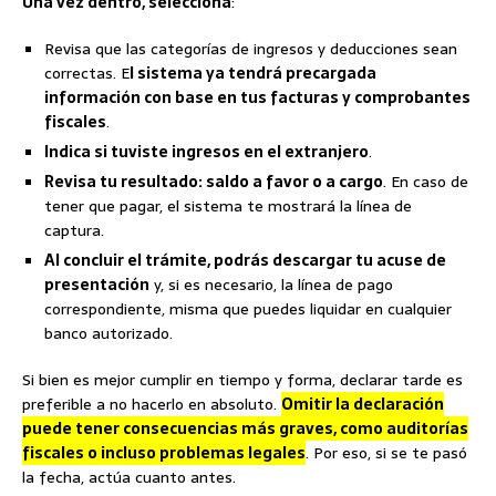
Una vez dentro, selecciona
:
Revisa que las categorías de ingresos y deducciones sean
correctas. E
l sistema ya tendrá precargada
información con base en tus facturas y comprobantes
fiscales
.
Indica si tuviste ingresos en el extranjero
.
Revisa tu resultado: saldo a favor o a cargo
. En caso de
tener que pagar, el sistema te mostrará la línea de
captura.
Al concluir el trámite, podrás descargar tu acuse de
presentación
y, si es necesario, la línea de pago
correspondiente, misma que puedes liquidar en cualquier
banco autorizado.
Si bien es mejor cumplir en tiempo y forma, declarar tarde es
preferible a no hacerlo en absoluto.
Omitir la declaración
puede tener consecuencias más graves, como auditorías
fiscales o incluso problemas legales
. Por eso, si se te pasó
la fecha, actúa cuanto antes.