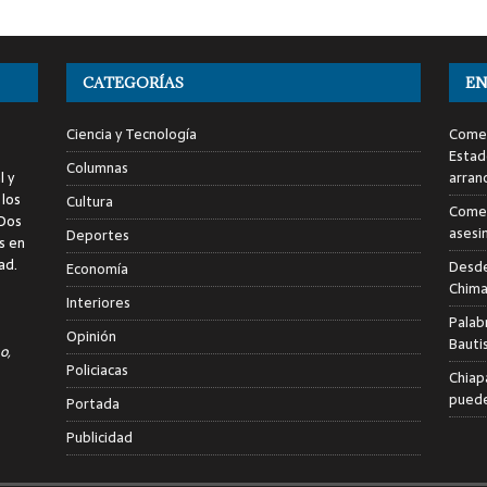
CATEGORÍAS
EN
Ciencia y Tecnología
Comen
Estad
Columnas
l y
arran
 los
Cultura
Comen
 Dos
asesi
Deportes
s en
ad.
Desde
Economía
Chima
Interiores
Palab
Opinión
Bauti
o,
Policiacas
Chiap
puede
Portada
Publicidad