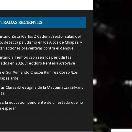
TRADAS RECIENTES
tario Zeta /Carlos Z Cadena /Sector salud del
o, detecta paludismo en los Altos de Chiapas, y
can acciones preventivas contra el dengue
tario a Tiempo /Son seis los periodistas
nados en 2026 /Teodoro Rentería Arróyave
 el Sur /Armando Chacón Ramírez Corzo /Los
lapas arde
ras Claras /El estigma de la Mactumatzá /Silvano
sta.
as: la educación pendiente de un estado que no
 esperar