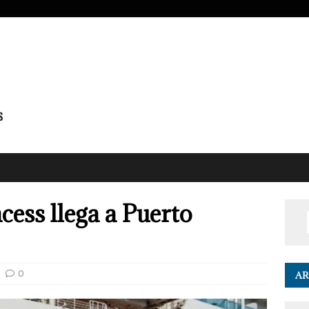
cess llega a Puerto
0
AR